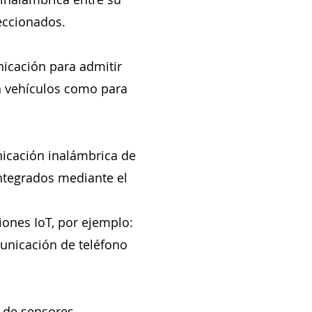
eccionados.
icación para admitir
n vehículos como para
nicación inalámbrica de
ntegrados mediante el
iones IoT, por ejemplo:
municación de teléfono
o de sensores