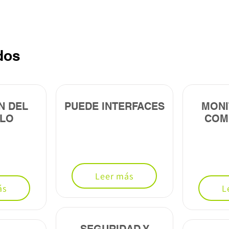
dos
N DEL
PUEDE INTERFACES
MONI
ULO
COM
Leer más
ás
L