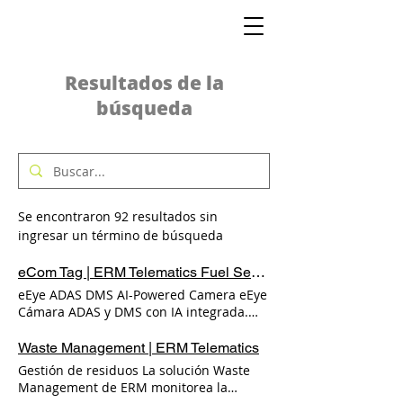
Resultados de la
búsqueda
Se encontraron 92 resultados sin
ingresar un término de búsqueda
eCom Tag | ERM Telematics Fuel Sensor
eEye ADAS DMS AI-Powered Camera eEye
Cámara ADAS y DMS con IA integrada.
eEye es una cámara inteligente de
tablero con doble canal, equipada con
Waste Management | ERM Telematics
inteligencia artificial para el análisis en
Gestión de residuos La solución Waste
tiempo real del comportamiento del
Management de ERM monitorea la
conductor (DMS), asistencia avanzada a