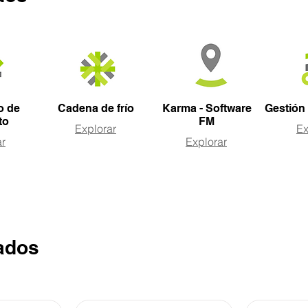
o de
Cadena de frío
Karma - Software
Gestión
to
FM
Explorar
Ex
ar
Explorar
ados