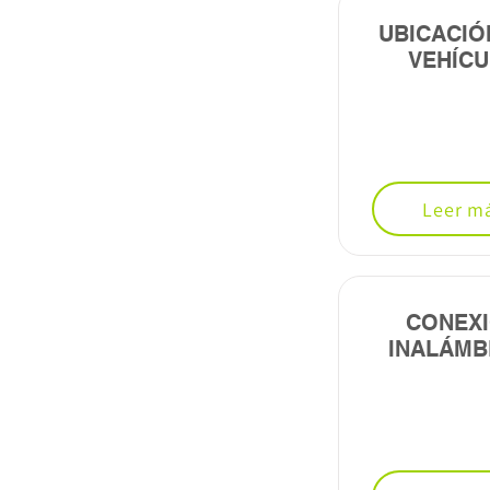
UBICACIÓ
VEHÍC
Leer m
CONEX
INALÁMB