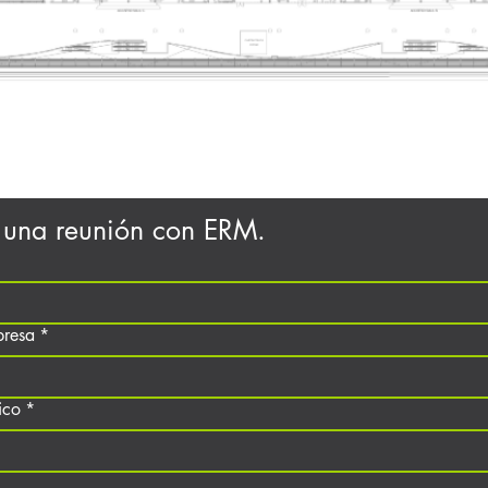
 una reunión con ERM.
resa
*
ico
*