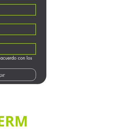
 acuerdo con los 
gar
ERM