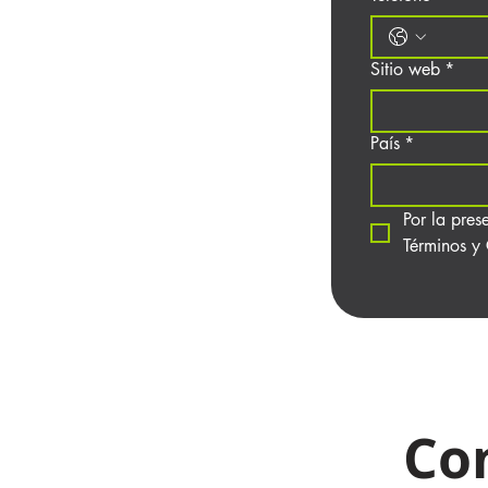
Sitio web
*
País
*
Por la pres
Términos y
Co