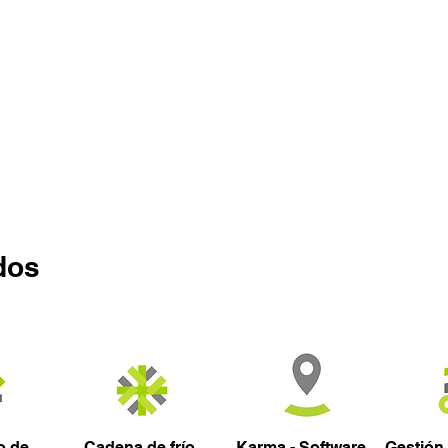
dos
o de
Cadena de frío
Karma - Software
Gestión