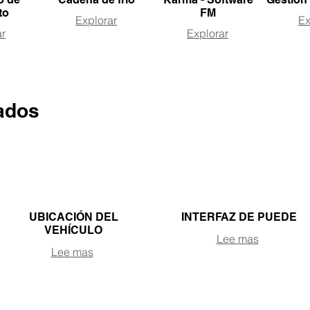
to
FM
Explorar
Ex
ar
Explorar
ados
UBICACIÓN DEL
INTERFAZ DE PUEDE
VEHÍCULO
Lee mas
Lee mas