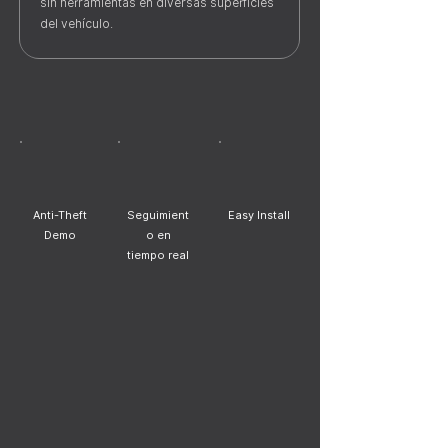
sin herramientas en diversas superficies
del vehículo.
Anti-Theft
Seguimient
Easy Install
Demo
o en
tiempo real