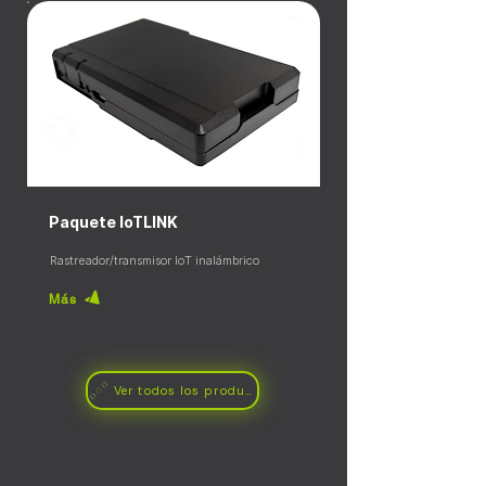
Paquete IoTLINK
Rastreador/transmisor IoT inalámbrico
Más
Ver todos los productos