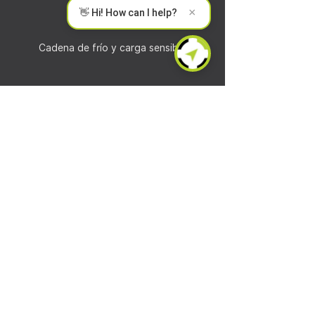
×
👋 Hi! How can I help?
Cadena de frío y carga sensible
Energía, servicios públicos y minería
Seguimiento y seguridad de activos
Artículos
y
estudios de
caso