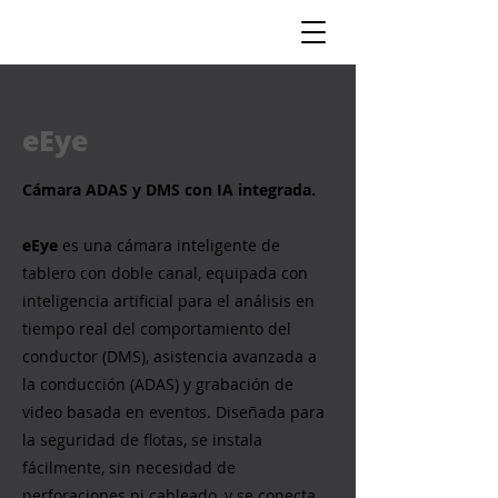
eEye
Cámara ADAS y DMS con IA integrada.
eEye
es una cámara inteligente de
tablero con doble canal, equipada con
inteligencia artificial para el análisis en
tiempo real del comportamiento del
conductor (DMS), asistencia avanzada a
la conducción (ADAS) y grabación de
video basada en eventos. Diseñada para
la seguridad de flotas, se instala
fácilmente, sin necesidad de
perforaciones ni cableado, y se conecta