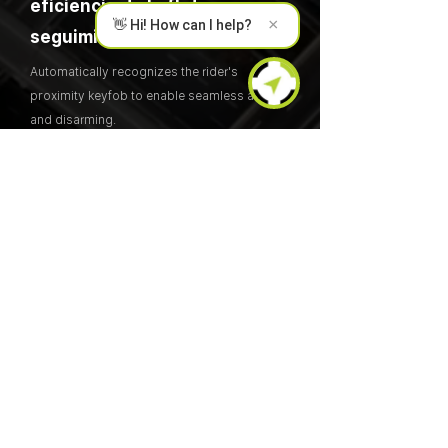
eficiencia de la flota con
×
👋 Hi! How can I help?
seguimiento de precisión.
Automatically recognizes the rider's
proximity keyfob to enable seamless arming
and disarming.
Lea el estudio de caso completo.
ERM presenta una solución