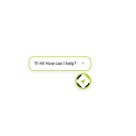
×
👋 Hi! How can I help?