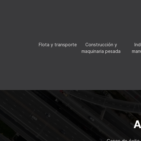
Flota y transporte
Construcción y
Ind
maquinaria pesada
man
A
Casos de éxito 