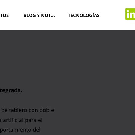
TOS
BLOG Y NOTICIAS
TECNOLOGÍAS
tegrada.
 de tablero con doble
artificial para el
mportamiento del