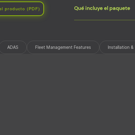
Qué incluye el paquete
el producto (PDF)
Arnés de cableado para dispo
inicio rápido del llavero de p
ADAS
Fleet Management Features
Installation 