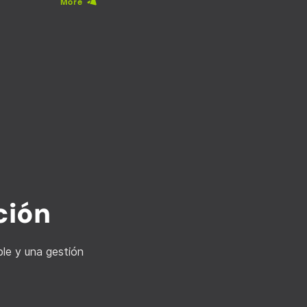
More
ción
le y una gestión