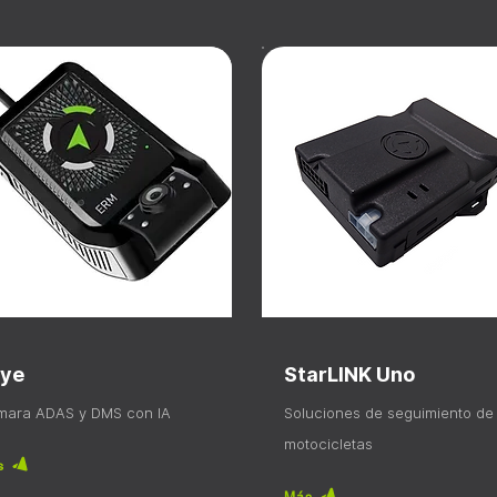
ye
StarLINK Uno
ara ADAS y DMS con IA
Soluciones de seguimiento de
motocicletas
s
Más