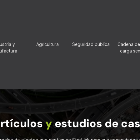
ustria y
Agricultura
Seguridad pública
Cadena de 
ufactura
carga sen
rtículos
y
estudios de ca
reales de clientes que confían en StarLink para sus necesidades