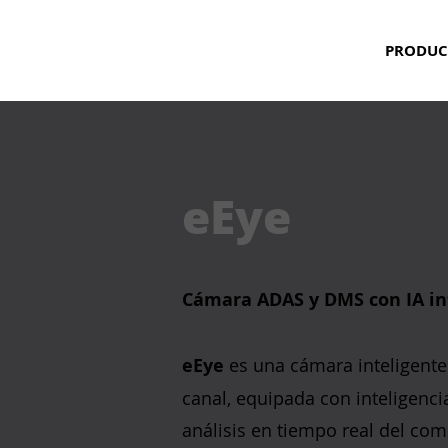
PRODUC
eEye
Cámara ADAS y DMS con IA in
eEye
es una cámara inteligente
canal, equipada con inteligencia 
análisis en tiempo real del co